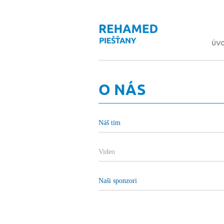
ÚV
O NÁS
Náš tím
Video
Naši sponzori