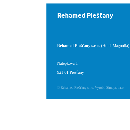
Rehamed Piešťany
Rehamed Piešťany s.r.o
.
(Hotel Magnólia)
Nálepkova 1
921 01 Piešťany
© Rehamed Piešťany s.r.o. Vyrobil Simopt, s.r.o