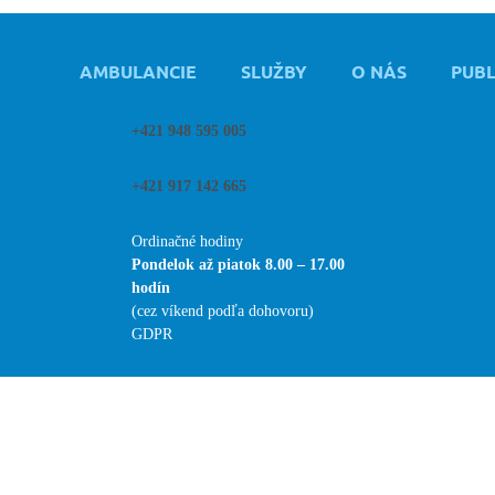
AMBULANCIE
SLUŽBY
O NÁS
PUBL
+421 948 595 005
+421 917 142 665
Ordinačné hodiny
Pondelok až piatok
8.00 – 17.00
hodín
(cez víkend podľa dohovoru)
GDPR